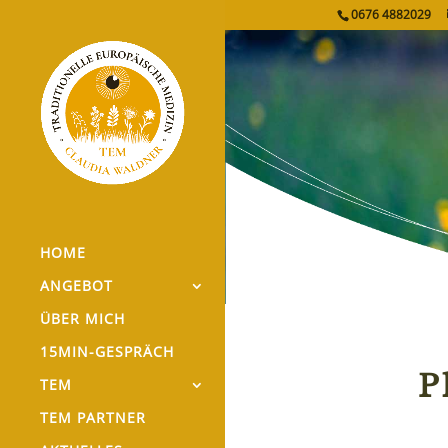
0676 4882029
HOME
ANGEBOT
ÜBER MICH
15MIN-GESPRÄCH
P
TEM
TEM PARTNER