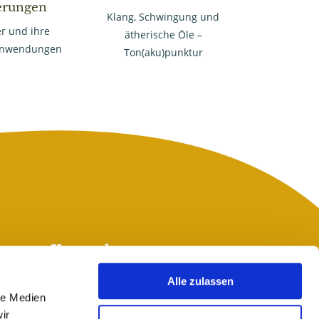
rungen
Klang, Schwingung und
r und ihre
ätherische Öle –
 Anwendungen
Ton(aku)punktur
Kontakt
Tel: 0676 / 48 82 0 29
Alle zulassen
le Medien
E-Mail:
claudia@irisanalyse-waldner.at
ir
www.irisanalyse-waldner.at