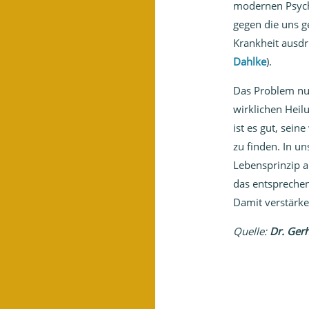
modernen Psycho
gegen die uns g
Krankheit ausd
Dahlke
).
Das Problem nun
wirklichen Heil
ist es gut, sein
zu finden. In 
Lebensprinzip 
das entsprechen
Damit verstärke
Quelle:
Dr. Ger