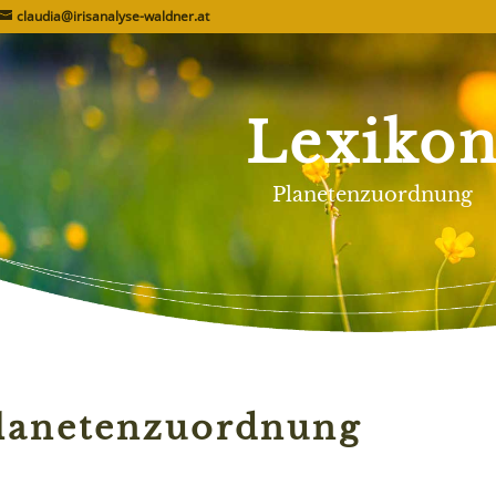
claudia@irisanalyse-waldner.at
Lexiko
Planetenzuordnung
lanetenzuordnung